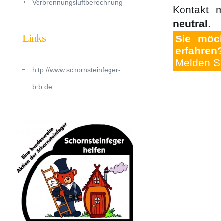
Verbrennungsluftberechnung
Kontakt 
neutral
.
Links
Sie möc
erfahren
Melden Si
http://www.schornsteinfeger-
brb.de