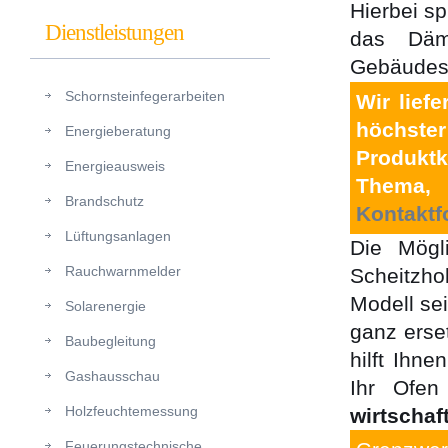
Hierbei sp
Dienstleistungen
das Dämm
Gebäudes 
Schornsteinfegerarbeiten
Wir lief
höchste
Energieberatung
Produktk
Energieausweis
Thema
Brandschutz
Kontaktf
Lüftungsanlagen
Die Mögli
Rauchwarnmelder
Scheitzho
Modell sei
Solarenergie
ganz erse
Baubegleitung
hilft Ihn
Gashausschau
Ihr Ofen
Holzfeuchtemessung
wirtschaft
Feuerungstechnische