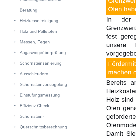
Grenzwer
Ofen hab
Beratung
In der 
Heizkesselreinigung
Grenzwert
Holz und Pelletofen
fest gere
Messen, Fegen
unsere 
vorgegebe
Abgaswegeüberprüfung
Fördermi
Schornsteinsanierung
machen di
Ausschleudern
Bereits 
Schornsteinversiegelung
Heizkoste
Einstufungsmessung
Holz sind 
Effizienz Check
Ofen gena
geforder
Schornstein-
Ofenmodel
Querschnittsberechnung
Damit Si