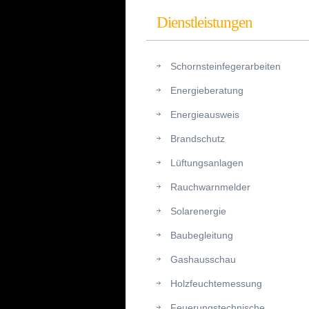
Dienstleistungen
Schornsteinfegerarbeiten
Energieberatung
Energieausweis
Brandschutz
Lüftungsanlagen
Rauchwarnmelder
Solarenergie
Baubegleitung
Gashausschau
Holzfeuchtemessung
Feuerungstechnische