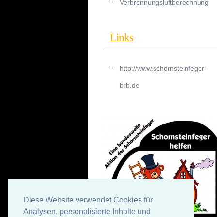
Verbrennungsluftberechnung
Links
http://www.schornsteinfeger-
brb.de
Diese Website verwendet Cookies für
Analysen, personalisierte Inhalte und