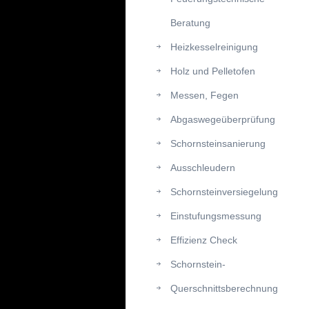
Beratung
Heizkesselreinigung
Holz und Pelletofen
Messen, Fegen
Abgaswegeüberprüfung
Schornsteinsanierung
Ausschleudern
Schornsteinversiegelung
Einstufungsmessung
Effizienz Check
Schornstein-
Querschnittsberechnung